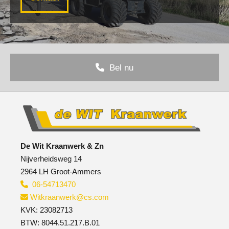
Bel nu
De Wit Kraanwerk & Zn
Nijverheidsweg 14
2964 LH Groot-Ammers
06-54713470

Witkraanwerk@cs.com

KVK: 23082713
​BTW: 8044.51.217.B.01