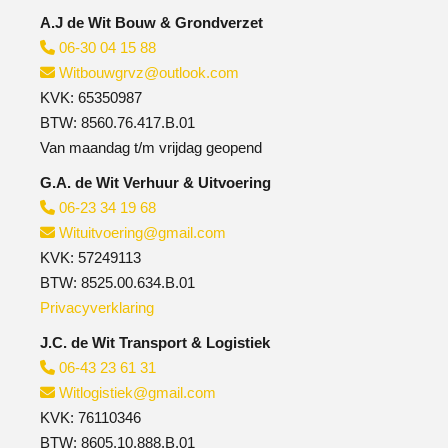
A.J de Wit Bouw & Grondverzet
06-30 04 15 88

Witbouwgrvz@outlook.com

KVK: 65350987
BTW: 8560.76.417.B.01
Van maandag t/m vrijdag geopend
G.A. de Wit Verhuur & Uitvoering
06-23 34 19 68

Wituitvoering@gmail.com

KVK: 57249113
BTW: 8525.00.634.B.01
Privacyverklaring
J.C. de Wit Transport & Logistiek
06-43 23 61 31

Witlogistiek@gmail.com

KVK: 76110346
BTW: 8605.10.888.B.01