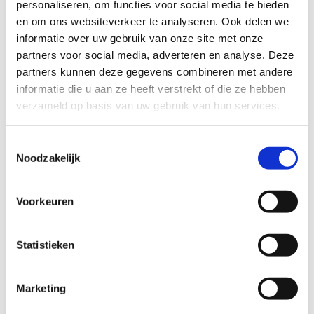
Bespreek uw metselwensen
personaliseren, om functies voor social media te bieden
en om ons websiteverkeer te analyseren. Ook delen we
informatie over uw gebruik van onze site met onze
Hebt u speciale wensen? Geen probleem! Wij gaan
partners voor social media, adverteren en analyse. Deze
graag met uw plan aan de slag. Of het nu
partners kunnen deze gegevens combineren met andere
siermetselwerk of standaard metselwerk betreft. Ook
informatie die u aan ze heeft verstrekt of die ze hebben
als u advies nodig hebt gaan we graag met u in
verzameld op basis van uw gebruik van hun services.
gesprek. Neem
contact
op om de mogelijkheden te
Toestemmingsselectie
bespreken of om een prijsindicatie te ontvangen.
Noodzakelijk
Eerder uitgevoerde diensten
Voorkeuren
Statistieken
Marketing