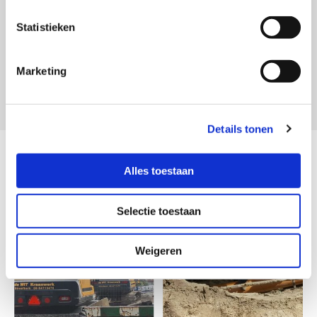
Statistieken
Marketing
Details tonen
Een impressie van onze
werkzaamheden
Alles toestaan
Selectie toestaan
Weigeren