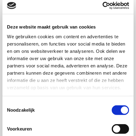
Voorbelasting aanbrengen, profileren
Bouwrijp maken; riolering aanbrengen, sloten
Deze website maakt gebruik van cookies
graven, grondverbetering toepassen en
We gebruiken cookies om content en advertenties te
bouwwegen aanleggen
personaliseren, om functies voor social media te bieden
Woonrijp maken: bestraten en aanleggen van
en om ons websiteverkeer te analyseren. Ook delen we
informatie over uw gebruik van onze site met onze
tuinstroken
partners voor social media, adverteren en analyse. Deze
partners kunnen deze gegevens combineren met andere
Neem direct contact met ons op
informatie die u aan ze heeft verstrekt of die ze hebben
verzameld op basis van uw gebruik van hun services.
Toestemmingsselectie
Noodzakelijk
Voorkeuren