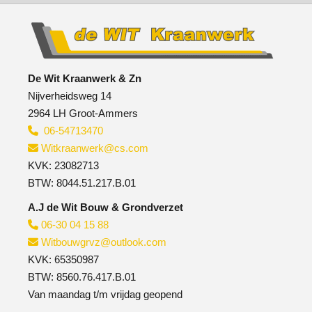
De Wit Kraanwerk & Zn
Nijverheidsweg 14
2964 LH Groot-Ammers
06-54713470

Witkraanwerk@cs.com

KVK: 23082713
​BTW: 8044.51.217.B.01
A.J de Wit Bouw & Grondverzet
06-30 04 15 88

Witbouwgrvz@outlook.com

KVK: 65350987
BTW: 8560.76.417.B.01
Van maandag t/m vrijdag geopend